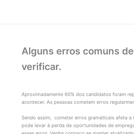
Skip
to
content
Alguns erros comuns de 
verificar.
Aproximadamente 60% dos candidatos foram repr
acontecer. As pessoas cometem erros regularmen
Sendo assim, cometer erros gramaticais afeta 
pode levar à perda de oportunidades de emprego.
esses erros. Venha conosco se manter atualizado