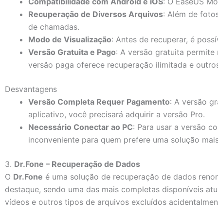
Compatibilidade com Android e iOS
: O EaseUS Mo
Recuperação de Diversos Arquivos
: Além de foto
de chamadas.
Modo de Visualização
: Antes de recuperar, é poss
Versão Gratuita e Pago
: A versão gratuita permit
versão paga oferece recuperação ilimitada e outros
Desvantagens
Versão Completa Requer Pagamento
: A versão g
aplicativo, você precisará adquirir a versão Pro.
Necessário Conectar ao PC
: Para usar a versão c
inconveniente para quem prefere uma solução mais 
3.
Dr.Fone – Recuperação de Dados
O
Dr.Fone
é uma solução de recuperação de dados reno
destaque, sendo uma das mais completas disponíveis atu
vídeos e outros tipos de arquivos excluídos acidentalmen