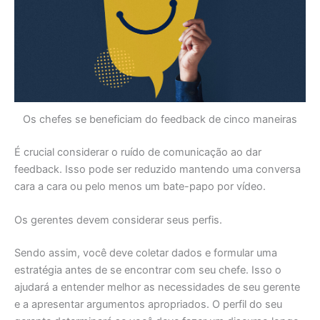
Os chefes se beneficiam do feedback de cinco maneiras
É crucial considerar o ruído de comunicação ao dar
feedback. Isso pode ser reduzido mantendo uma conversa
cara a cara ou pelo menos um bate-papo por vídeo.
Os gerentes devem considerar seus perfis.
Sendo assim, você deve coletar dados e formular uma
estratégia antes de se encontrar com seu chefe. Isso o
ajudará a entender melhor as necessidades de seu gerente
e a apresentar argumentos apropriados. O perfil do seu